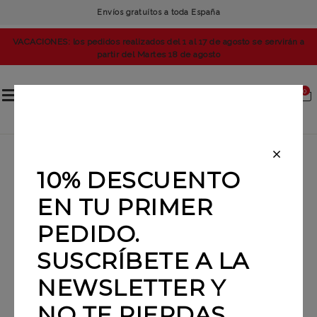
Envíos gratuítos a toda España
VACACIONES: los pedidos realizados del 1 al 17 de agosto se servirán a
partir del Martes 18 de agosto
0
MÁS VENDIDOS
10% DESCUENTO
EN TU PRIMER
PEDIDO.
Ordenar por
RELEVANCIA
SUSCRÍBETE A LA
NEWSLETTER Y
NO TE PIERDAS