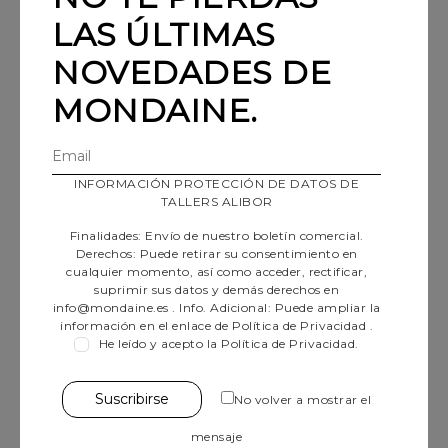
LAS ÚLTIMAS
NOVEDADES DE
MONDAINE.
INFORMACIÓN PROTECCIÓN DE DATOS DE
RELOJ MONDAINE SBB
RELOJ MONDAINE SBB
TALLERS ALIBOR
CLASSIC ORIGINAL
CLASSIC ORIGINAL
Finalidades: Envío de nuestro boletín comercial.
AUTOMATIC (41MM)
AUTOMATIC (41MM)
Derechos: Puede retirar su consentimiento en
799,00 €
749,00 €
cualquier momento, así como acceder, rectificar,
suprimir sus datos y demás derechos en
info@mondaine.es
. Info. Adicional: Puede ampliar la
información en el enlace de
Política de Privacidad
.
He leído y acepto la Política de Privacidad.
No volver a mostrar el
mensaje